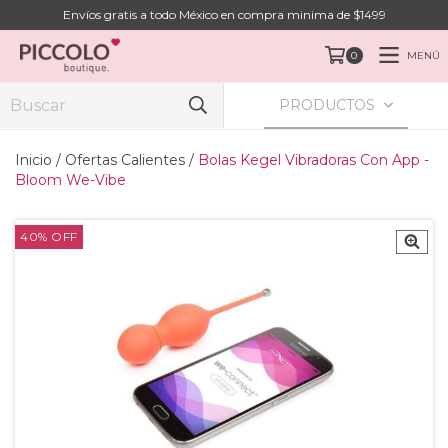
Envíos gratis a todo México en compra minima de $1499
MENÚ
0
PRODUCTOS
Inicio
/
Ofertas Calientes
/
Bolas Kegel Vibradoras Con App -
Bloom We-Vibe
40
%
OFF