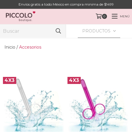
Envíos gratis a todo México en compra minima de $1499
MENÚ
0
PRODUCTOS
Inicio
/
Accesorios
4X3
4X3