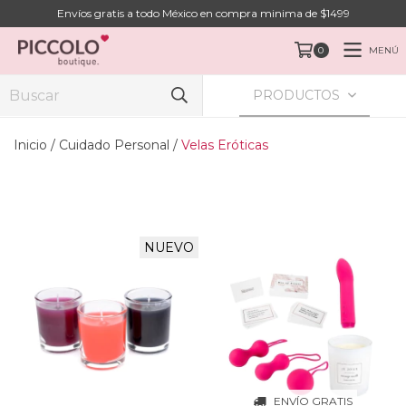
Envíos gratis a todo México en compra minima de $1499
MENÚ
0
PRODUCTOS
Inicio
/
Cuidado Personal
/
Velas Eróticas
NUEVO
ENVÍO GRATIS