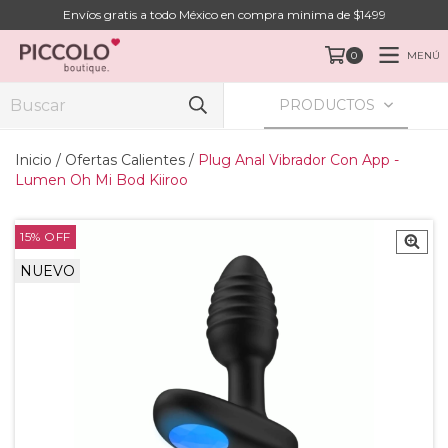
Envíos gratis a todo México en compra minima de $1499
MENÚ
0
PRODUCTOS
Inicio
/
Ofertas Calientes
/
Plug Anal Vibrador Con App -
Lumen Oh Mi Bod Kiiroo
15
%
OFF
NUEVO