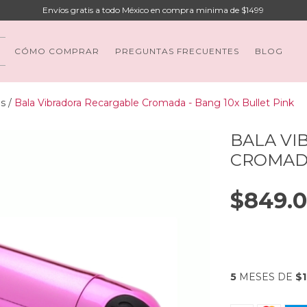
Envíos gratis a todo México en compra minima de $1499
CÓMO COMPRAR
PREGUNTAS FRECUENTES
BLOG
os
/
Bala Vibradora Recargable Cromada - Bang 10x Bullet Pink
BALA VI
CROMADA
$849.
5
MESES DE
$