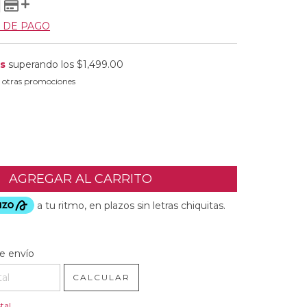
 DE PAGO
is
superando los
$1,499.00
 otras promociones
l CP:
CAMBIAR CP
e envío
CALCULAR
tal