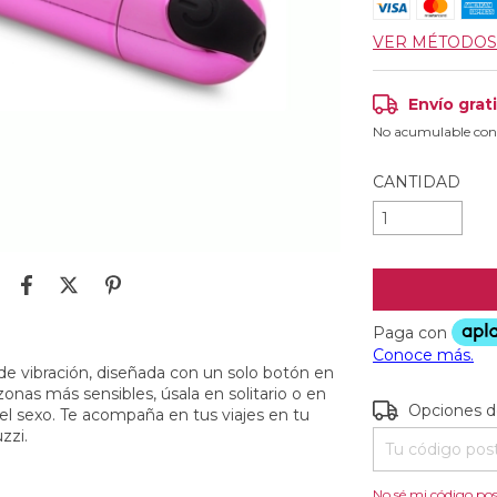
VER MÉTODOS
Envío grat
No acumulable con
CANTIDAD
e vibración, diseñada con un solo botón en
zonas más sensibles, úsala en solitario o en
Entregas para e
Opciones d
 el sexo. Te acompaña en tus viajes en tu
zzi.
No sé mi código pos