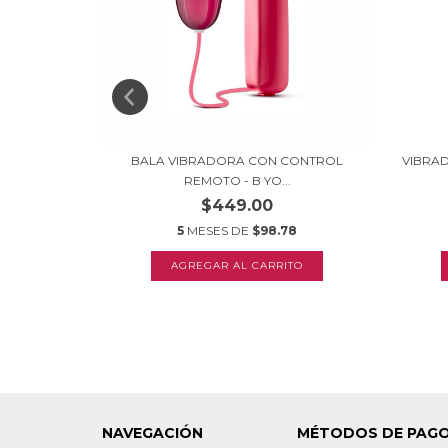
ICO
BALA VIBRADORA CON CONTROL
VIBRAD
IA...
REMOTO - B YO...
$449.00
8
5
MESES DE
$98.78
NAVEGACIÓN
MÉTODOS DE PAG