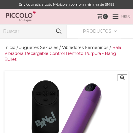
Envíos gratis a todo México en compra minima de $1499
MENÚ
0
PRODUCTOS
Inicio
/
Juguetes Sexuales
/
Vibradores Femeninos
/
Bala
Vibradora Recargable Control Remoto Púrpura - Bang
Bullet