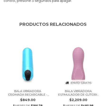
control, presione 3 segundos para apagar.
PRODUCTOS RELACIONADOS
ENVÍO GRATIS
BALA VIBRADORA
BALA VIBRADORA
CROMADA RECARGABLE -
ESTIMULADOR DE CLÍTORIS
BANG...
-...
$849.00
$2,209.00
5
MESES DE
$186.78
5
MESES DE
$485.98