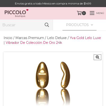
Envíos gratis a todo México en compra minima de $1499
MENÚ
0
PRODUCTOS
Inicio
/
Marcas Premium
/
Lelo Deluxe
/
Yva Gold Lelo Luxe
| Vibrador De Colección De Oro 24k