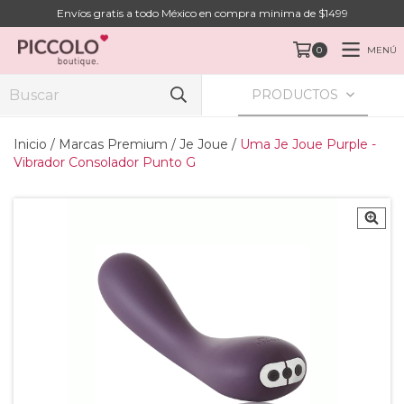
Envíos gratis a todo México en compra minima de $1499
MENÚ
0
PRODUCTOS
Inicio
/
Marcas Premium
/
Je Joue
/
Uma Je Joue Purple -
Vibrador Consolador Punto G