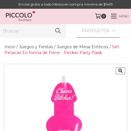
Envíos gratis a todo México en compra minima de $1499
MENÚ
0
PRODUCTOS
Inicio
/
Juegos y Fiestas
/
Juegos de Mesa Eróticos
/
Set
Petacas En forma de Pene - Pecker Party Flask