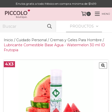
Envíos gratis a todo México en compra minima de $1499
MENÚ
0
PRODUCTOS
Inicio
/
Cuidado Personal
/
Cremas y Geles Para Hombre
/
Lubricante Comestible Base Agua - Watermelon 30 ml ID
Frutopia
4X3