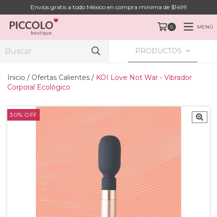
Envíos gratis a todo México en compra minima de $1499
MENÚ
0
PRODUCTOS
Inicio
/
Ofertas Calientes
/
KOI Love Not War - Vibrador
Corporal Ecológico
30
%
OFF