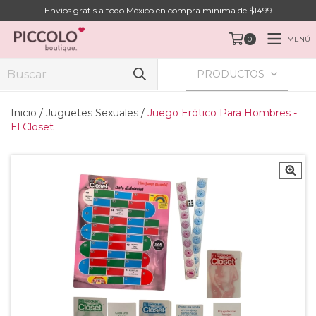
Envíos gratis a todo México en compra minima de $1499
MENÚ
0
PRODUCTOS
Inicio
/
Juguetes Sexuales
/
Juego Erótico Para Hombres -
El Closet