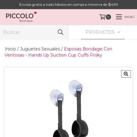
Envíos gratis a todo México en compra minima de $1499
MENÚ
0
PRODUCTOS
Inicio
/
Juguetes Sexuales
/
Esposas Bondage Con
Ventosas - Hands Up Suction Cup Cuffs Frisky