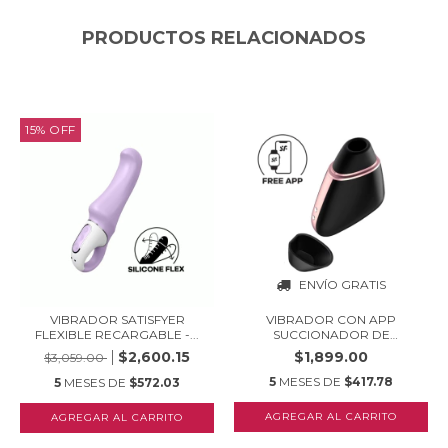
PRODUCTOS RELACIONADOS
15
%
OFF
ENVÍO GRATIS
VIBRADOR SATISFYER
VIBRADOR CON APP
FLEXIBLE RECARGABLE -...
SUCCIONADOR DE
CLÍTORIS...
$2,600.15
$1,899.00
$3,059.00
5
MESES DE
$417.78
5
MESES DE
$572.03