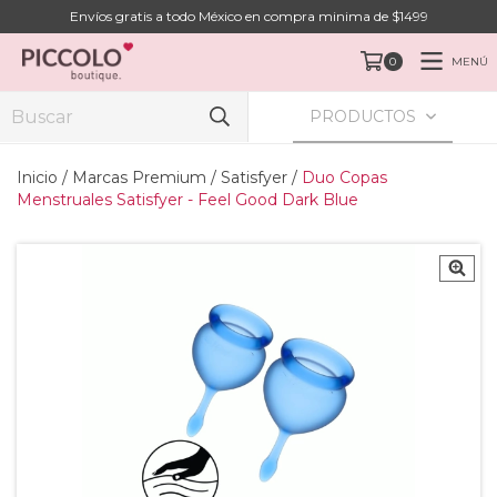
Envíos gratis a todo México en compra minima de $1499
MENÚ
0
PRODUCTOS
Inicio
/
Marcas Premium
/
Satisfyer
/
Duo Copas
Menstruales Satisfyer - Feel Good Dark Blue