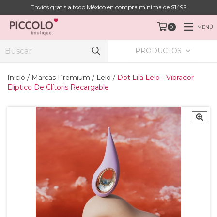
Envíos gratis a todo México en compra minima de $1499
MENÚ
0
PRODUCTOS
Inicio
/
Marcas Premium
/
Lelo
/
Dot Lila Lelo - Vibrador
Elíptico De Clítoris Recargable