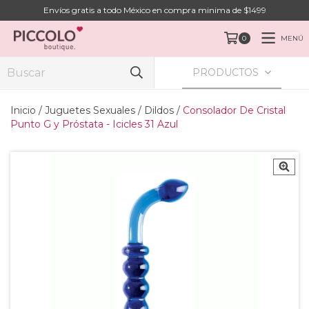
Envíos gratis a todo México en compra minima de $1499
MENÚ
0
PRODUCTOS
Inicio
/
Juguetes Sexuales
/
Dildos
/
Consolador De Cristal
Punto G y Próstata - Icicles 31 Azul