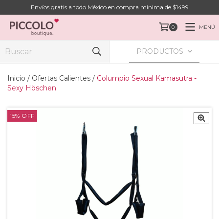
Envíos gratis a todo México en compra minima de $1499
MENÚ
0
PRODUCTOS
Inicio
/
Ofertas Calientes
/
Columpio Sexual Kamasutra -
Sexy Höschen
15
%
OFF