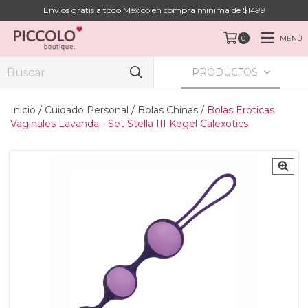
Envíos gratis a todo México en compra minima de $1499
MENÚ
0
PRODUCTOS
Inicio
/
Cuidado Personal
/
Bolas Chinas
/
Bolas Eróticas
Vaginales Lavanda - Set Stella III Kegel Calexotics