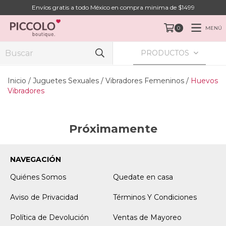
Envíos gratis a todo México en compra minima de $1499
MENÚ
0
PRODUCTOS
Inicio
/
Juguetes Sexuales
/
Vibradores Femeninos
/
Huevos
Vibradores
Próximamente
NAVEGACIÓN
Quiénes Somos
Quedate en casa
Aviso de Privacidad
Términos Y Condiciones
Política de Devolución
Ventas de Mayoreo